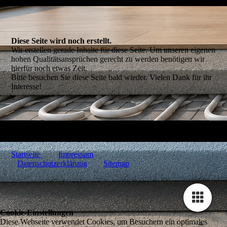
Diese Seite wird noch erstellt.
Wir erstellen gerade Inhalte für diese Seite. Um unseren eigenen
hohen Qualitätsansprüchen gerecht zu werden benötigen wir
hierfür noch etwas Zeit.
Bitte besuchen Sie diese Seite bald wieder. Vielen Dank für ihr
Interesse!
Startseite
Impressum
Datenschutzerklärung
Sitemap
Cookie-Einstellungen
Diese Webseite verwendet Cookies, um Besuchern ein optimales